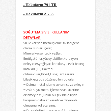
- Hakuform 791 TR
- Hakuform A 753
SOĞUTMA SIVISI KULLANIM
DETAYLARI
Su ile karışan metal işleme sıvıları genel
olarak şunları içerir;
Mineral ve sentetik yağlar,
Emülgatörler,yüzey aktifler,korozyon
önleyiciler,yağlayıcı katıklar,yüksek basınç
katıkları (EP)
Bakteri
öldürücüler,Biosit,Fungusid,Kararlı
bileşikler,suda çözünebilen boyalar
∞ Daima metal işleme sıvısını suya ekleyin
∞ Asla suyu metal işleme sıvısı üzerine
eklemeyiniz.Çünkü bu şekilde oluşan
karışımın daha az
kararlı ve dayanıklı
olmasına yol açarsınız.
∞ Dozaj ünitesi veya su-yağ karıştırıcısı