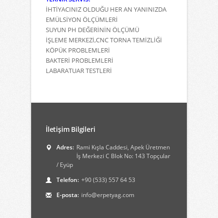
İHTİYACINIZ OLDUĞU HER AN YANINIZDA
EMÜLSİYON ÖLÇÜMLERİ
SUYUN PH DEĞERİNİN ÖLÇÜMÜ
İŞLEME MERKEZİ,CNC TORNA TEMİZLİĞİ
KÖPÜK PROBLEMLERİ
BAKTERİ PROBLEMLERİ
LABARATUAR TESTLERİ
İletişim Bilgileri
Adres:
Rami Kışla Caddesi, Apek Üretmen
İş Merkezi C Blok No: 143 Topçular
/ Eyüp
Telefon:
+90 (533) 557 64 53
E-posta:
info@erpetyag.com