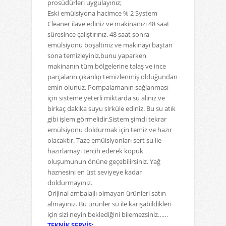
prosüdürleri uygulayınız;
Eski emülsiyona hacimce % 2 System
Cleaner ilave ediniz ve makinanızı 48 saat
süresince
çalıştırınız. 48 saat sonra
emülsiyonu boşaltınız ve makinayı baştan
sona temizleyiniz,bunu
yaparken
makinanın tüm bölgelerine talaş ve ince
parçaların çıkarılıp temizlenmiş olduğundan
emin olunuz. Pompalamanın sağlanması
için sisteme yeterli miktarda su alınız ve
birkaç dakika suyu sirküle
ediniz. Bu su atık
gibi işlem görmelidir.Sistem şimdi tekrar
emülsiyonu doldurmak için temiz ve hazır
olacaktır.
Taze emülsiyonları sert su ile
hazırlamayı tercih ederek köpük
oluşumunun önüne geçebilirsiniz.
Yağ
haznesini en üst seviyeye kadar
doldurmayınız.
Orijinal ambalajlı olmayan ürünleri satın
almayınız. Bu ürünler su ile karışabildikleri
için sizi neyin beklediğini bilemezsiniz……
TEKNİK SERVİS: